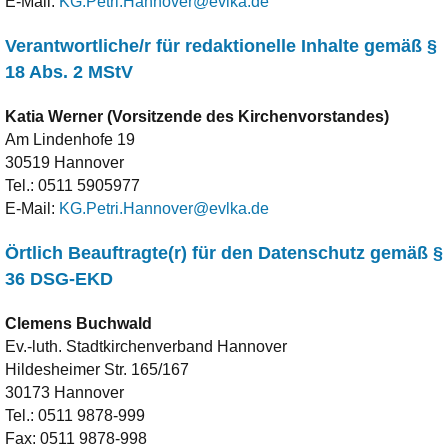
E-Mail:
KG.Petri.Hannover@evlka.de
Verantwortliche/r für redaktionelle Inhalte gemäß §
18 Abs. 2 MStV
Katia
Werner (Vorsitzende des Kirchenvorstandes)
Am Lindenhofe 19
30519 Hannover
Tel.:
0511 5905977
E-Mail:
KG.Petri.Hannover@evlka.de
Örtlich Beauftragte(r) für den Datenschutz gemäß §
36 DSG-EKD
Clemens
Buchwald
Ev.-luth. Stadtkirchenverband Hannover
Hildesheimer Str. 165/167
30173 Hannover
Tel.:
0511 9878-999
Fax:
0511 9878-998